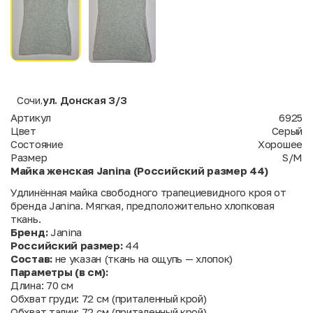
Сочи
ул. Донская 3/3
,
Артикул
6925
Цвет
Серый
Состояние
Хорошее
Размер
S/M
Майка женская Janina (Российский размер 44)
Удлинённая майка свободного трапециевидного кроя от
бренда Janina. Мягкая, предположительно хлопковая
ткань.
Бренд:
Janina
Российский размер:
44
Состав:
не указан (ткань на ощупь — хлопок)
Параметры (в см):
Длина: 70 см
Обхват груди: 72 см (приталенный крой)
Обхват талии: 72 см (приталенный крой)