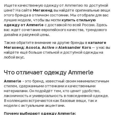
Ищете качественную одежду от Ammerleо по доступной
цене? На сайте
Мегахенд
вы найдёте оригинальные вещи
этого бренда в отличном состоянии. Мы отобрали для вас
лучшие модели, чтобы вы могли
купить стильную
одежду от Ammerle
с доставкой по всей России. Здесь
вас ждет сочетание европейского качества, трендового
дизайна и разумной цены.
Также обратите внимание на другие бренды в
каталоге
Мегахенд
:
Acoola
,
Active
и
Aleksander Kors
— у нас вы
найдёте ещё больше стильной и доступной одежды на
любой вкус.
Что отличает одежду Ammerle
Ammerle
- это бренд, известный своим минималистичным
стилем, сдержанными оттенками и качественными
материалами. Он подойдёт тем, кто ценит удобство,
лаконичность и универсальность в повседневной одежде.
В коллекциях встречаются как базовые вещи, так и
модели с актуальными акцентами.
Почему выбирают одежду Ammerle: