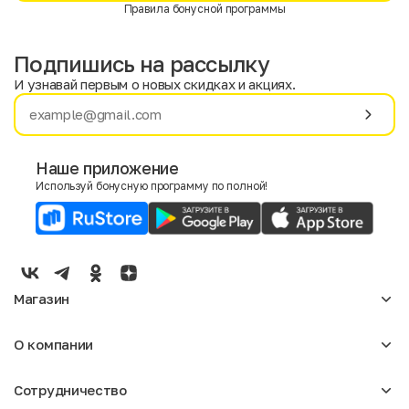
Правила бонусной программы
Подпишись на рассылку
И узнавай первым о новых скидках и акциях.
Имя
Фамилия
Наше приложение
Используй бонусную программу по полной!
E-mail
Пол
Мужской
Женский
Магазин
Согласие на получение чеков по электронной почте
Женское
О компании
Мужское
Аксессуары
О нас
Детское
Сотрудничество
Отзывы