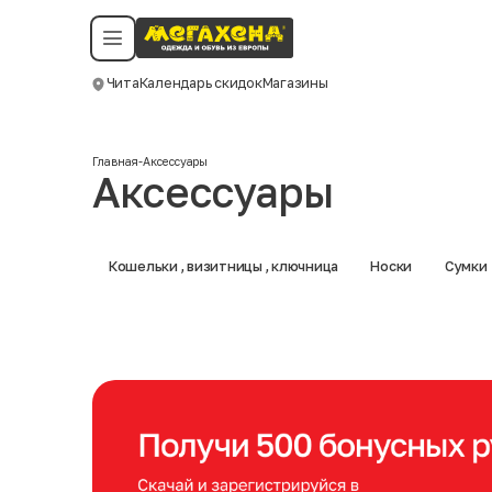
Условия пользования
Политика конфиденциальности
Смотреть все даты
©️ Мегахенд 2026. Все права защищены.
Чита
Календарь скидок
Магазины
Москва
Главная
-
Аксессуары
Аксессуары
Кошельки , визитницы , ключница
Носки
Сумки