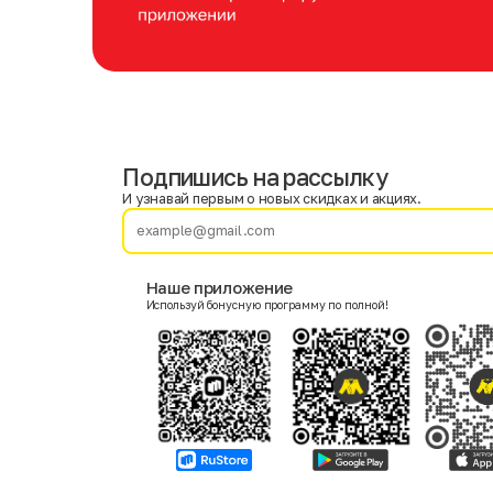
Подпишись на рассылку
Имя
Фамилия
И узнавай первым о новых скидках и акциях.
E-mail
Наше приложение
Используй бонусную программу по полной!
Пол
Мужской
Женский
Согласие на получение чеков по электронной почте