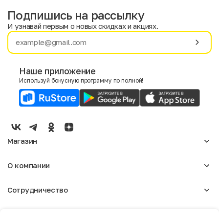
Подпишись на рассылку
И узнавай первым о новых скидках и акциях.
Имя
Фамилия
Наше приложение
Используй бонусную программу по полной!
E-mail
Пол
Мужской
Женский
Магазин
Согласие на получение чеков по электронной почте
Женское
О компании
Мужское
Аксессуары
О нас
Детское
Сотрудничество
Отзывы
Блог
Оптовикам
Вакансии
Помощь
Москва
Арендодателям