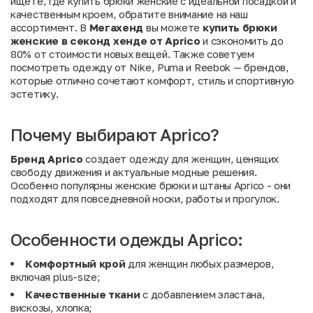
ищете, где купить брюки женские с идеальной посадкой и
качественным кроем, обратите внимание на наш
ассортимент. В
Мегахенд
вы можете
купить брюки
женские в секонд хенде от Aprico
и сэкономить до
80% от стоимости новых вещей. Также советуем
посмотреть одежду от
Nike
,
Puma
и
Reebok
— брендов,
которые отлично сочетают комфорт, стиль и спортивную
эстетику.
Почему выбирают Aprico?
Бренд Aprico
создает одежду для женщин, ценящих
свободу движения и актуальные модные решения.
Особенно популярны женские брюки и штаны Aprico - они
подходят для повседневной носки, работы и прогулок.
Особенности одежды Aprico:
Комфортный крой
для женщин любых размеров,
включая plus-size;
Качественные ткани
с добавлением эластана,
вискозы, хлопка;