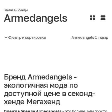
Главная
-
Бренды
Armedangels
Фильтр и сортировка
Armedangels
1
товар
Бренд Armedangels -
экологичная мода по
доступной цене в секонд-
хенде Мегахенд
Одежда бренда Armedangels
- это больше, чем просто