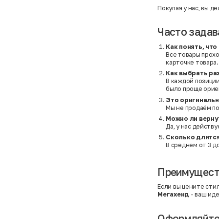
C&A
5XL
Покупая у нас, вы д
Calvin Klein
62 см (3 мес.)
Camel Active
68 см (6 мес.)
Camp David
6-9 мес.
Часто зада
Caprice
6XL
Carhartt
6XL
Как понять, чт
Carlo Colucci
6XL
Все товары прохо
Cavori
80 см (12 мес.)
карточке товара.
Champion
8-10 лет
Chloe
86 см (18 мес.)
Как выбрать ра
Christian Berg
9-18 мес.
В каждой позиции
Ciao
98 см (3 года)
было проще орие
CityLine
L
Это оригинальн
Claudio Conti
L
Мы не продаём по
CLOCKHAUSE
L/XL
&Co
L/XL
Можно ли верну
COLORUS
M
Да, у нас действ
Columbia
M
Сколько длитс
Converse
One size
В среднем от 3 д
COOP
S
COS
S
CRAFT
S/M
Crafted
XL
Преимуществ
Crane
XL
crivit
XS
Если вы цените сти
Crocs
XS
Мегахенд
- ваш иде
Daniel Grahame
XS
Dare2b
XS/S
David Jones
XXL
Оформляйте 