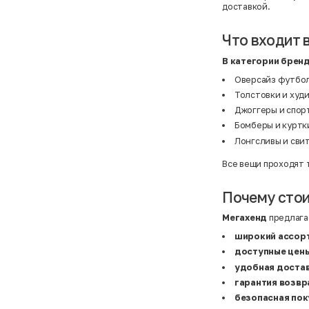
Atelier
31,5 (20 см)
доставкой.
Avalanche
34 (21,5 см)
AX Paris
3-5 лет
BALDESARINI
36
Что входит 
BALLY
36,5
Banana Republic
37
В категории брен
Barrel
37,5
Basefield
38
Оверсайз футболк
B&C Collection
38,5
Толстовки и худи
Beck & Hersey
39
Bench
39,5
Джоггеры и спор
Benetton
3XL
Бомберы и куртки
Ben Sherman
3XL
Bershka
3XL
Лонгсливы и свит
Bexleys
3XS
Bexleys
40
Все вещи проходят 
BF
41
BF
42
Bivolino
43
Почему стои
Black Forest
44
Blind Date
44,5
Мегахенд
предлагае
Bogner
45
Bonita
46
широкий ассор
Boohoo
48+
доступные цен
Brax
4XL
British Knights
4XL
удобная достав
Bruno Banani
4XL
гарантия возвр
Buena Vista
5-7 лет
Bugatti
5XL
безопасная пок
Burberry
5XL