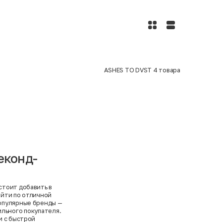
ASHES TO DVST
4
товара
еконд-
 стоит добавить в
айти по отличной
популярные бренды —
ильного покупателя.
и с быстрой