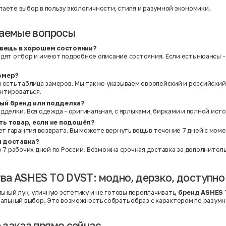
елаете выбор в пользу экологичности, стиля и разумной экономики.
ваемые вопросы
о вещь в хорошем состоянии?
дят отбор и имеют подробное описание состояния. Если есть нюансы - 
змер?
 есть таблица замеров. Мы также указываем европейский и российский
нтироваться.
ый бренд или подделка?
дделки. Вся одежда - оригинальная, с ярлыками, бирками и полной ист
ть товар, если не подошёл?
ует гарантия возврата. Вы можете вернуть вещь в течение 7 дней с мом
я доставка?
о 7 рабочих дней по России. Возможна срочная доставка за дополнител
а ASHES TO DVST: модно, дерзко, доступно
льный лук, уличную эстетику и не готовы переплачивать,
бренд ASHES 
альный выбор. Это возможность собрать образ с характером по разумн
заказ прямо сейчас