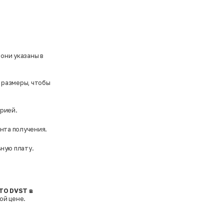
они указаны в
 размеры, чтобы
орией.
ента получения.
ьную плату.
TO DVST в
ой цене.