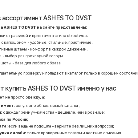
Нейлон
Полиэстер
Полиэстер | Спандекс
Полиэстер | Хлопок
в ассортимент ASHES TO DVST
Полиэстер | Экокожа
Полиэстер | Эластан
да ASHES TO DVST на сайте представлены:
Сатин
Твид
и с графикой и принтами в стиле streetwear.
Хлопок
 с капюшоном - удобные, стильные, практичные.
Хлопок | Эластан
Шёлк
тивные штаны - комфорт в каждом движении.
Шёлк | Шерсть
 - выбор для прохладной погоды.
Шерсть
Экокожа
шоты - база для любого образа.
Эластан
тщательную проверку и попадают в каталог только в хорошем состояни
т купить ASHES TO DVST именно у нас
т не просто одежду, а:
тимент:
регулярно обновляемый каталог;
ы:
одежда премиум-качества - дешевле, чем в рознице;
ка по России;
ата:
если вещь не подошла - верните без лишних вопросов;
упка онлайн:
только проверенные товары и честные описания