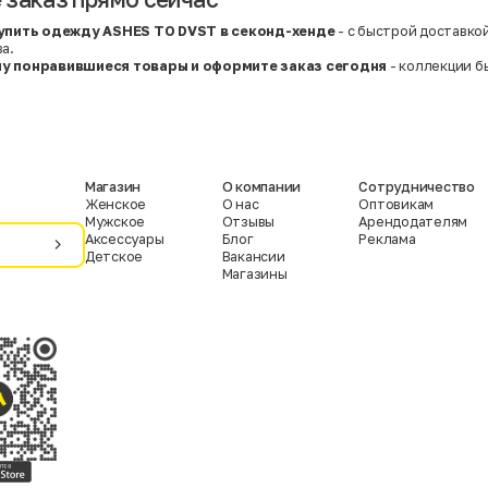
упить одежду ASHES TO DVST в секонд-хенде
- с быстрой доставко
а.
ну понравившиеся товары и оформите заказ сегодня
- коллекции б
Магазин
О компании
Сотрудничество
Женское
О нас
Оптовикам
Мужское
Отзывы
Арендодателям
Аксессуары
Блог
Реклама
Детское
Вакансии
Магазины