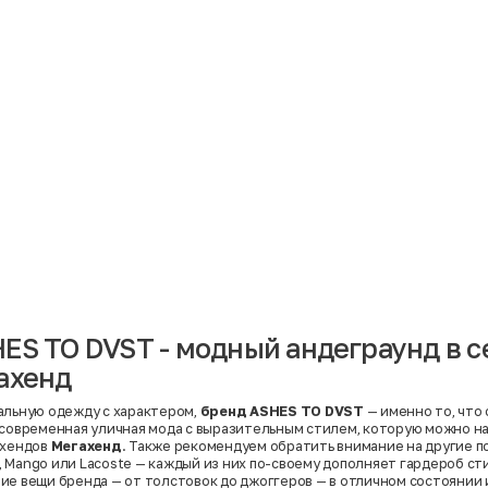
Материал
Акрил
Ангора
Ацетат
Бамбук
Бархат
Вельвет
Вискоза
Вискоза | Нейлон
Вискоза | Полиэстер
й
Вискоза | Полиэстер | Хлопок
Вискоза | Эластан
ES TO DVST - модный андеграунд в с
Искусственная замша
ный
Кашемир
ахенд
Кашемир | Нейлон
й
Кашемир | Хлопок
Кашемир | Шерсть
альную одежду с характером,
бренд ASHES TO DVST
— именно то, что
Лён
 современная уличная мода с выразительным стилем, которую можно н
й
Модал
-хендов
Мегахенд
. Также рекомендуем обратить внимание на другие 
Натуральная замша
,
Mango
или
Lacoste
— каждый из них по-своему дополняет гардероб ст
Натуральная кожа
ие вещи бренда — от толстовок до джоггеров — в отличном состоянии 