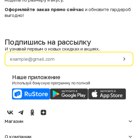
Оформляйте заказ прямо сейчас
и обновите гардероб
выгодно!
Подпишись на рассылку
И узнавай первым о новых скидках и акциях.
Имя
Фамилия
Наше приложение
Используй бонусную программу по полной!
E-mail
Пол
Мужской
Женский
Магазин
Согласие на получение чеков по электронной почте
Женское
О компании
Мужское