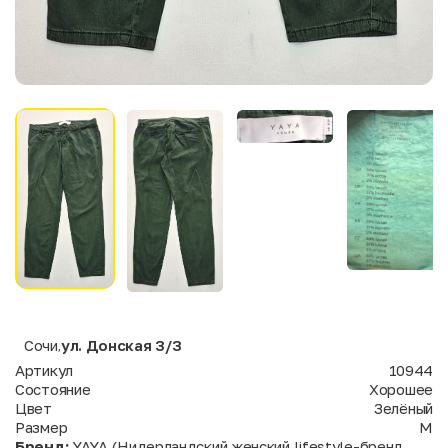
Сочи
ул. Донская 3/3
,
Артикул
10944
Состояние
Хорошее
Цвет
Зелёный
Размер
M
Бренд:
YAYA (Нидерландский женский lifestyle-бренд,