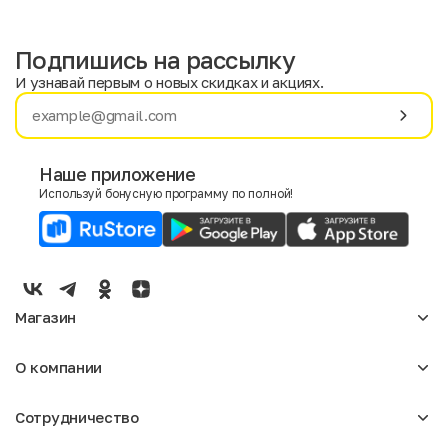
Подпишись на рассылку
И узнавай первым о новых скидках и акциях.
Имя
Фамилия
Наше приложение
Используй бонусную программу по полной!
E-mail
Пол
Мужской
Женский
Магазин
Согласие на получение чеков по электронной почте
Женское
О компании
Мужское
Аксессуары
О нас
Детское
Сотрудничество
Отзывы
Блог