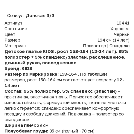
Сочи
ул. Донская 3/3
,
Артикул
10441
Состояние
Хорошее
Цвет
Чёрный
Размер
164 см (14 лет)
Материал
Полиэстер | Спандекс
Детское платье KIDS , рост 158-164 (12-14 лет), 95%
полиэстер + 5% спандекс/эластан, расклешенное,
длинный рукав, повседневное
Бренд:
KIDS
Размер по маркировке:
158-164 . По таблицам
размеров, рост 158-164 см соответствует возрасту
12-
14 лет
.
Состав:
95% полиэстер, 5% спандекс (эластан)
–
практичная, эластичная ткань. Полиэстер обеспечивает
износостойкость, формоустойчивость, ткань не мнется и
легко стирается; спандекс обеспечивает комфортную
посадку и свободу движений. Подкладка – полиэстер со
спандексом.
Ширина плеч:
29 см
Полуобхват груди:
35 см (полный ~70 см)