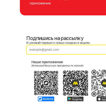
Подпишись на рассылку
Имя
Фамилия
И узнавай первым о новых скидках и акциях.
E-mail
Наше приложение
Используй бонусную программу по полной!
Пол
Мужской
Женский
Согласие на получение чеков по электронной почте