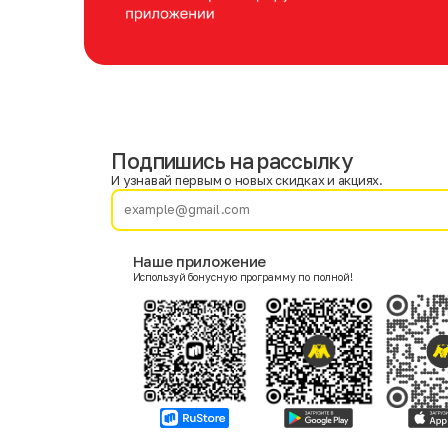
Подпишись на рассылку
Имя
Фамилия
И узнавай первым о новых скидках и акциях.
E-mail
Наше приложение
Используй бонусную программу по полной!
Пол
Мужской
Женский
Согласие на получение чеков по электронной почте