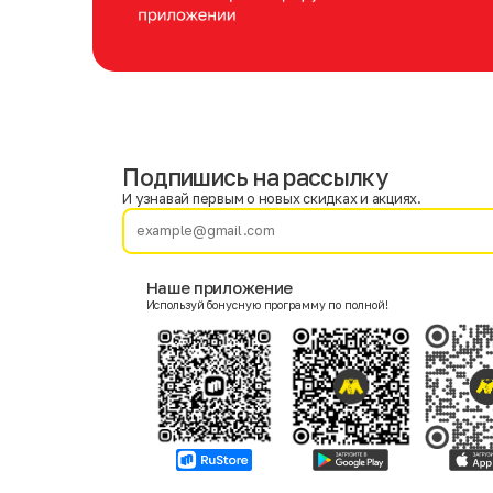
Подпишись на рассылку
Имя
Фамилия
И узнавай первым о новых скидках и акциях.
E-mail
Наше приложение
Используй бонусную программу по полной!
Пол
Мужской
Женский
Согласие на получение чеков по электронной почте