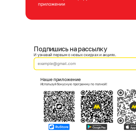
Подпишись на рассылку
Имя
Фамилия
И узнавай первым о новых скидках и акциях.
E-mail
Наше приложение
Используй бонусную программу по полной!
Пол
Мужской
Женский
Согласие на получение чеков по электронной почте