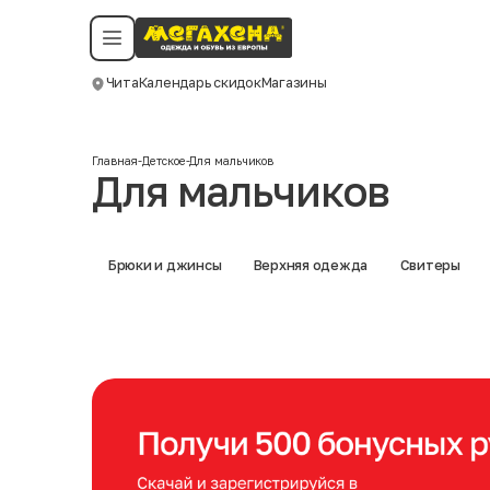
Условия пользования
Политика конфиденциальности
Смотреть все даты
©️ Мегахенд 2026. Все права защищены.
Чита
Календарь скидок
Магазины
Москва
Главная
-
Детское
-
Для мальчиков
Для мальчиков
Брюки и джинсы
Верхняя одежда
Свитеры